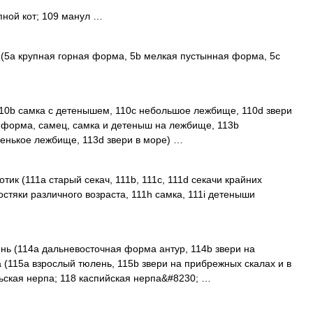
пной кот; 109 манул …
(5a крупная горная форма, 5b мелкая пустынная форма, 5c
110b самка с детенышем, 110c небольшое лежбище, 110d звери
я форма, самец, самка и детеныш на лежбище, 113b
енькое лежбище, 113d звери в море) …
ик (111a старый секач, 111b, 111c, 111d секачи крайних
лостяки различного возраста, 111h самка, 111i детеныши
ь (114a дальневосточная форма антур, 114b звери на
а (115a взрослый тюлень, 115b звери на прибрежных скалах и в
льская нерпа; 118 каспийская нерпа&#8230; …