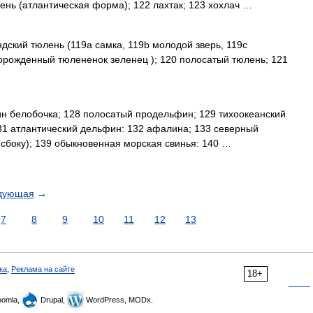
нь (атлантическая форма); 122 лахтак; 123 хохлач …
дский тюлень (119a самка, 119b молодой зверь, 119c
ворожденный тюлененок зеленец ); 120 полосатый тюлень; 121
н белобочка; 128 полосатый продельфин; 129 тихоокеанский
1 атлантический дельфин: 132 афалина; 133 северный
 сбоку); 139 обыкновенная морская свинья: 140 …
дующая
→
7
8
9
10
11
12
13
ка
,
Реклама на сайте
18+
omla,
Drupal,
WordPress, MODx.