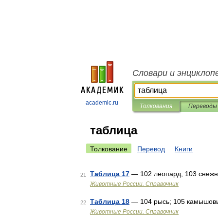
Словари и энциклоп
academic.ru
Толкования
Переводы
таблица
Толкование
Перевод
Книги
Таблица 17
— 102 леопард; 103 снеж
21
Животные России. Справочник
Таблица 18
— 104 рысь; 105 камышовый
22
Животные России. Справочник