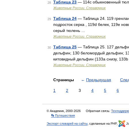
Таблица 23
— 114с обыкновенный тюле
28
Животные России. Справочник
Таблица 24
— Таблица 24. 119 гренлан
29
подросток серка , 119d белек, 119e но
серый тюлень …
Животные России. Справочник
Таблица 25
— Таблица 25. 127 дельфи
30
дельфин; 130 беломордый дельфин; 13
китовидный дельфин (133a снизу, 133b
Животные России. Справочник
Страницы
←
Предыдущая
Сле
1
2
3
4
5
6
© Академик, 2000-2026
Обратная связь:
Техподдерж
👣 Путешествия
Экспорт словарей на сайты
, сделанные на PHP,
Jo