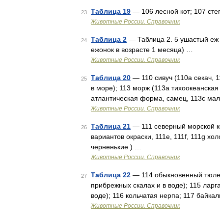
Таблица 19
— 106 лесной кот; 107 сте
23
Животные России. Справочник
Таблица 2
— Таблица 2. 5 ушастый еж 
24
ежонок в возрасте 1 месяца) …
Животные России. Справочник
Таблица 20
— 110 сивуч (110a секач, 
25
в море); 113 морж (113a тихоокеанска
атлантическая форма, самец, 113c мал
Животные России. Справочник
Таблица 21
— 111 северный морской кот
26
вариантов окраски, 111e, 111f, 111g хо
черненькие ) …
Животные России. Справочник
Таблица 22
— 114 обыкновенный тюлен
27
прибрежных скалах и в воде); 115 ларг
воде); 116 кольчатая нерпа; 117 байка
Животные России. Справочник