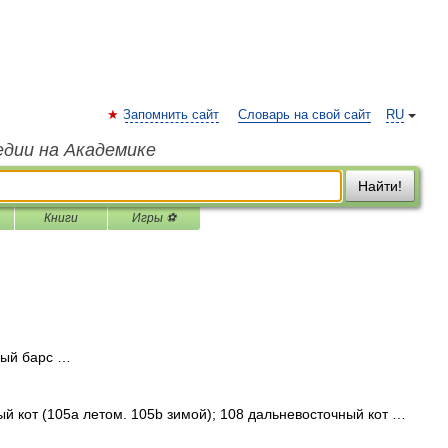
Запомнить сайт
Словарь на свой сайт
RU
едии на Академике
Найти!
Книги
Игры ⚽
ный барс …
 кот (105a летом. 105b зимой); 108 дальневосточный кот …